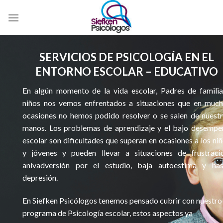
Skip
to
content
SERVICIOS DE PSICOLOGÍA EN EL
ENTORNO ESCOLAR – EDUCATIVO
En algún momento de la vida escolar, Padres de famili
niños nos vemos enfrentados a situaciones que en much
ocasiones no hemos podido resolver o se salen de nuest
manos. Los problemas de aprendizaje y el bajo desempe
escolar son dificultades que superan en ocasiones a los ni
y jóvenes y pueden llevar a situaciones de frustració
anivadversión por el estudio, baja autoestima y has
depresión.
En Siefken Psicólogos tenemos pensado cubrir con nuestro
programa de Psicología escolar, estos aspectos ya