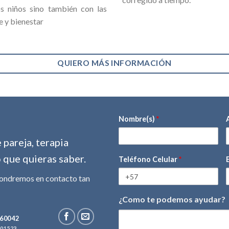
os niños sino también con las
e y bienestar
QUIERO MÁS INFORMACIÓN
Nombre(s)
*
pareja, terapia
o que quieras saber.
Teléfono Celular
*
pondremos en contacto tan
¿Como te podemos ayudar?
mensaje
60042
001523