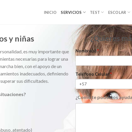
INICIO
SERVICIOS
TEST
ESCOLAR
os y niñas
¿Quieres má
Nombre(s)
*
personalidad, es muy importante que
mientas necesarias para lograr una
marcha bien, con el apoyo de un
tamientos inadecuados, definiendo
Teléfono Celular
*
superar sus dificultades.
situaciones?
¿Como te podemos ayuda
mensaje
 abuso, atentado)