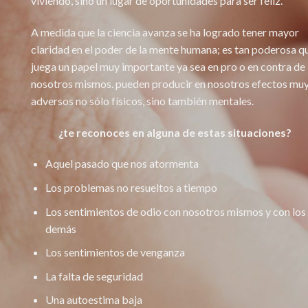
viviendo, sino un lugar de oportunidades para ser feliz.
A medida que la ciencia avanza se ha logrado tener mayor
claridad en el poder de la mente humana; es tan poderosa q
juega un papel muy importante ya sea en pro o en contra de
nosotros mismos. pueden producir en nosotros efectos mu
adversos no sólo físicos, sino también mentales.
¿te reconoces en alguna de estas situaciones?
Aquel pasado que nos atormenta
Los problemas no resueltos a tiempo
Los sentimientos de odio con nosotros mismos y con los
demás
Los sentimientos de venganza
La falta de seguridad
Una autoestima baja