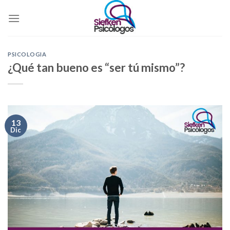
Skip
to
content
PSICOLOGIA
¿Qué tan bueno es “ser tú mismo”?
13
Dic