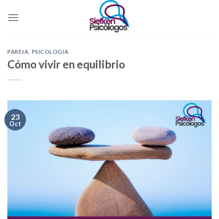
Skip
to
content
PAREJA
,
PSICOLOGIA
Cómo vivir en equilibrio
23
Oct