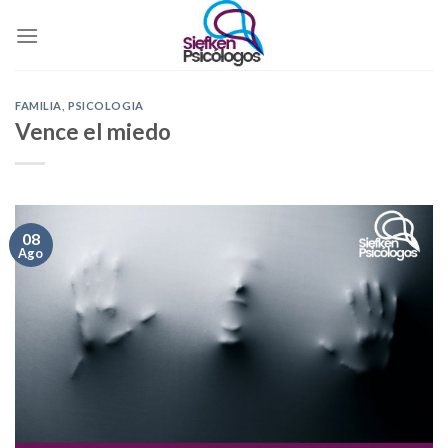
Skip
to
content
FAMILIA
,
PSICOLOGIA
Vence el miedo
08
Ago