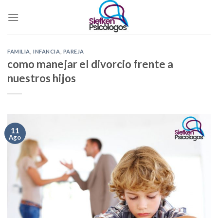
Skip
to
content
FAMILIA
,
INFANCIA
,
PAREJA
como manejar el divorcio frente a
nuestros hijos
11
Ago