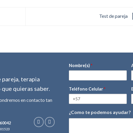
Test de pareja
Nombre(s)
*
pareja, terapia
o que quieras saber.
Teléfono Celular
*
pondremos en contacto tan
¿Como te podemos ayudar?
mensaje
60042
001523