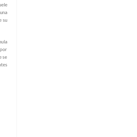
uele
una
e su
mula
 por
e se
ntes