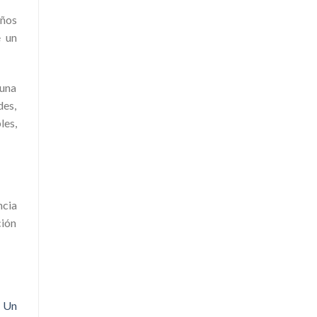
eños
e un
 una
des,
les,
ncia
ción
.
Un