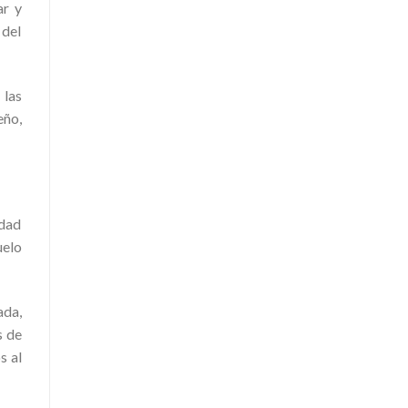
ar y
 del
 las
eño,
idad
uelo
ada,
s de
s al